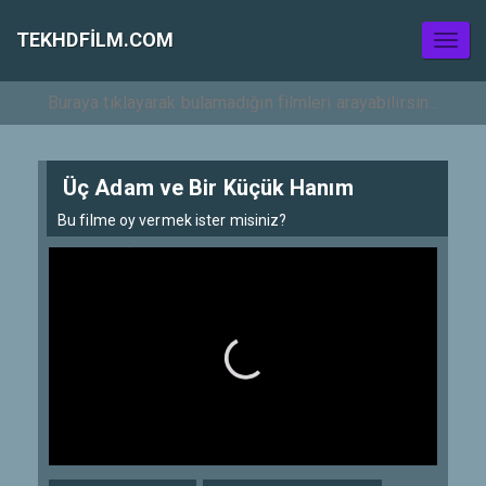
TEKHDFILM.COM
Toggl
naviga
Üç Adam ve Bir Küçük Hanım
Bu filme oy vermek ister misiniz?