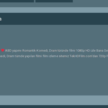
a
e
ABD yapımı Romantik-Komedi, Dram türünde filmi 1080p HD izle Bana Sev
edi, Dram türnde yapılan filmi film izleme sitemiz TekHDFilm.com'dan 720p F