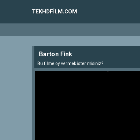
TEKHDFILM.COM
Barton Fink
Bu filme oy vermek ister misiniz?