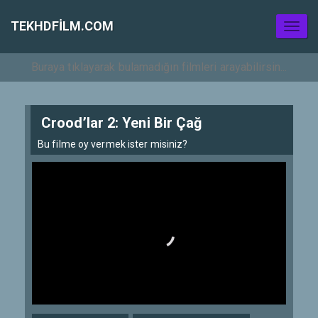
TEKHDFILM.COM
Toggl
naviga
Crood’lar 2: Yeni Bir Çağ
Bu filme oy vermek ister misiniz?