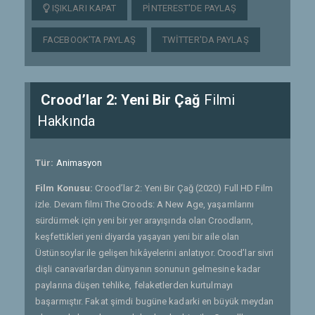
IŞIKLARI KAPAT
PINTEREST'DE PAYLAŞ
FACEBOOK'TA PAYLAŞ
TWITTER'DA PAYLAŞ
Crood’lar 2: Yeni Bir Çağ
Filmi
Hakkında
Tür:
Animasyon
Film Konusu:
Crood’lar 2: Yeni Bir Çağ (2020) Full HD Film
izle. Devam filmi The Croods: A New Age, yaşamlarını
sürdürmek için yeni bir yer arayışında olan Croodların,
keşfettikleri yeni diyarda yaşayan yeni bir aile olan
Üstünsoylar ile gelişen hikâyelerini anlatıyor. Crood’lar sivri
dişli canavarlardan dünyanın sonunun gelmesine kadar
paylarına düşen tehlike, felaketlerden kurtulmayı
başarmıştır. Fakat şimdi bugüne kadarki en büyük meydan