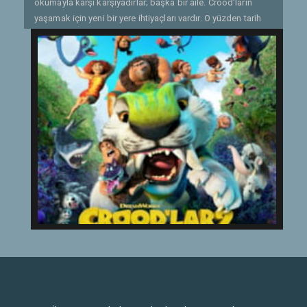
okumayla karşı karşıyadırlar; başka bir aile. Crood’ların
yaşamak için yeni bir yere ihtiyaçları vardır. O yüzden tarih
öncesi ilk aile yuva diyebilecekleri daha güvenli bir yer
arayışıyla dünyaya doğru yola çıkarlar. Tüm ihtiyaçlarını
karşılayan etrafı duvarlarla çevrilmiş, huzurlu cenneti
keşfettiklerinde sorunlarının çözüldüğünü düşünürler. Bir
şey dışında. Orada zaten başka bir aile yaşamaktadır:
Üstünsoylar. Detaylı ağaç evleri, muhteşem icatları, taze
ürünler aldıkları sulak arazileriyle Üstünsoylar (“Üstün”ü
vurgularlar) evrim merdiveninde Crood’lardan birkaç
basamak yukarıdadır. Crood’ları dünyanın ilk misafirleri
olarak kabul ettiklerinde modern aile ile mağara ailesinin
arasında gerilimin artması da fazla uzun sürmez. Her şey
kaybedilmiş gibi görünürken yeni bir tehdit her iki aileyi de
duvarların güvenliğinin dışında, farklılıklarına kucak
açacakları, birbirilerinden güç alacakları ve birlikte bir
gelecek inşa edecekleri epik bir maceraya sevk eder.
Etiketler:
2020