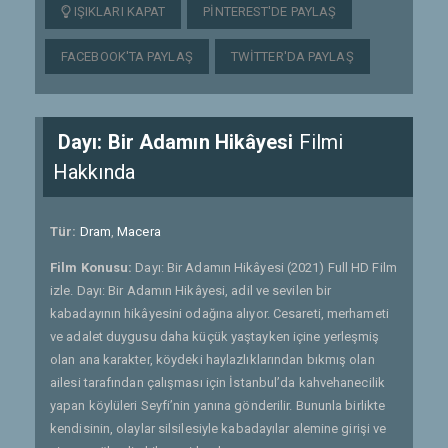
IŞIKLARI KAPAT
PINTEREST'DE PAYLAŞ
FACEBOOK'TA PAYLAŞ
TWITTER'DA PAYLAŞ
Dayı: Bir Adamın Hikâyesi
Filmi
Hakkında
Tür:
Dram
,
Macera
Film Konusu:
Dayı: Bir Adamın Hikâyesi (2021) Full HD Film
izle. Dayı: Bir Adamın Hikâyesi, adil ve sevilen bir
kabadayının hikâyesini odağına alıyor. Cesareti, merhameti
ve adalet duygusu daha küçük yaştayken içine yerleşmiş
olan ana karakter, köydeki haylazlıklarından bıkmış olan
ailesi tarafından çalışması için İstanbul’da kahvehanecilik
yapan köylüleri Seyfi’nin yanına gönderilir. Bununla birlikte
kendisinin, olaylar silsilesiyle kabadayılar alemine girişi ve