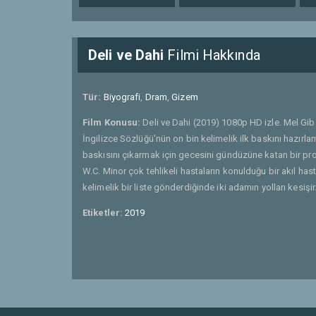
Deli ve Dahi
Filmi Hakkında
Tür:
Biyografi
,
Dram
,
Gizem
Film Konusu:
Deli ve Dahi (2019) 1080p HD izle. Mel Gi
İngilizce Sözlüğü'nün on bin kelimelik ilk baskını hazırla
baskısını çıkarmak için gecesini gündüzüne katan bir prof
W.C. Minor çok tehlikeli hastaların konulduğu bir akıl ha
kelimelik bir liste gönderdiğinde iki adamın yolları kesişir
Etiketler:
2019