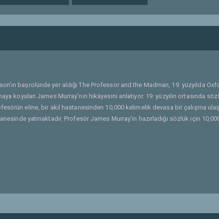
bson'ın başrolünde yer aldığı The Professor and the Madman, 19. yüzyılda Oxf
maya koyulan James Murray'nin hikâyesini anlatıyor. 19. yüzyılın ortasında söz
esörün eline, bir akıl hastanesinden 10,000 kelimelik devasa bir çalışma ulaşı
stanesinde yatmaktadır. Profesör James Murray'in hazırladığı sözlük için 10,00
.