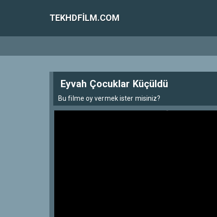
TEKHDFILM.COM
Eyvah Çocuklar Küçüldü
Bu filme oy vermek ister misiniz?