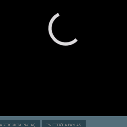
FACEBOOK'TA PAYLAŞ
TWITTER'DA PAYLAŞ