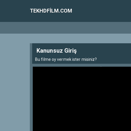
TEKHDFILM.COM
Kanunsuz Giriş
Bu filme oy vermek ister misiniz?