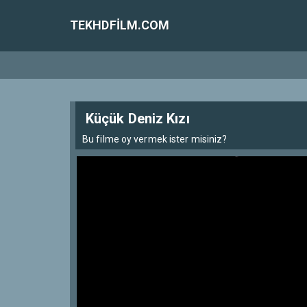
TEKHDFILM.COM
Küçük Deniz Kızı
Bu filme oy vermek ister misiniz?