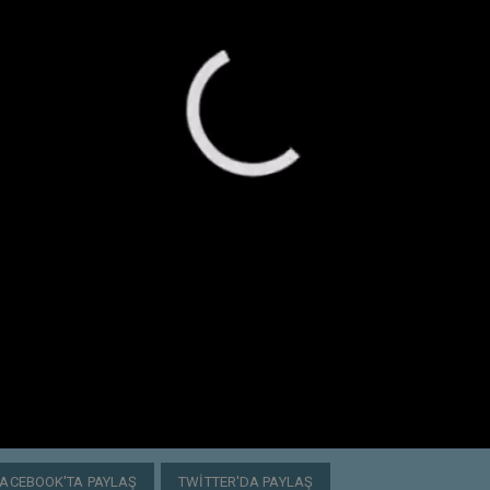
FACEBOOK'TA PAYLAŞ
TWITTER'DA PAYLAŞ