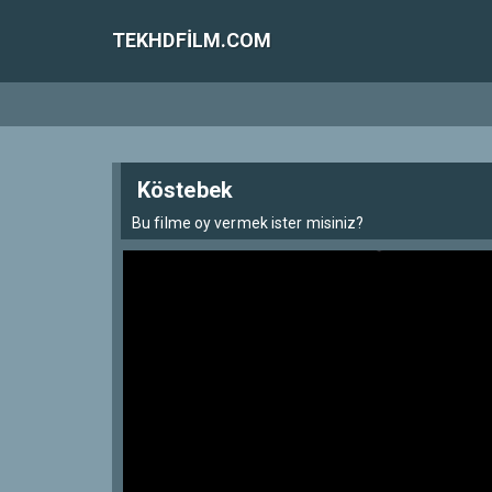
TEKHDFILM.COM
Köstebek
Bu filme oy vermek ister misiniz?