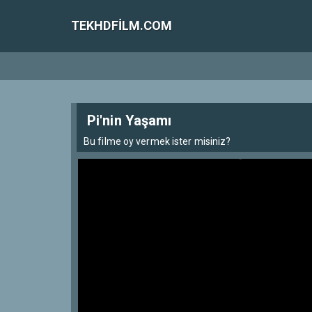
TEKHDFILM.COM
Pi'nin Yaşamı
Bu filme oy vermek ister misiniz?