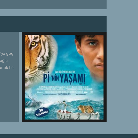
a'ya göç
 oğlu
ortak bir