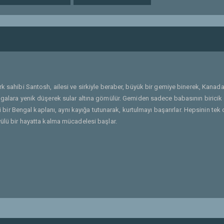
irk sahibi Santosh, ailesi ve sirkiyle beraber, büyük bir gemiye binerek, Kanad
algalara yenik düşerek sular altına gömülür. Gemiden sadece babasının biricik
ri bir Bengal kaplanı, aynı kayığa tutunarak, kurtulmayı başarırlar. Hepsinin tek 
yülü bir hayatta kalma mücadelesi başlar.