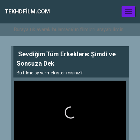
TEKHDFILM.COM
Toggl
naviga
Sevdiğim Tüm Erkeklere: Şimdi ve
Sonsuza Dek
Bu filme oy vermek ister misiniz?