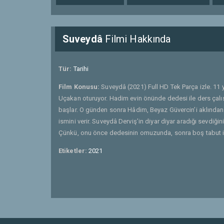
Suveydâ
Filmi Hakkında
Tür:
Tarihi
Film Konusu:
Suveydâ (2021) Full HD Tek Parça izle. 11
Uçakan oturuyor. Hadim evin önünde dedesi ile ders çalı
başlar. O günden sonra Hâdim, Beyaz Güvercin’i aklında
ismini verir. Suveydâ Derviş’in diyar diyar aradığı sevdiği
Çünkü, onu önce dedesinin omuzunda, sonra boş tabut i
Etiketler:
2021