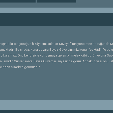
 yaşındaki bir çocuğun hikâyesini anlatan Suveydâ'nın yönetmen koltuğunda 
şmaktadır. Bu sırada, karşı duvara Beyaz Güvercin’imiz konar. Ve Hâdim’e ba
n çıkaramaz. Onu kendisiyle konuşmaya gelen bir melek gibi görür ve ona Su
nin ismidir. Günler sonra Beyaz Güvercin’i rüyasında görür. Ancak, rüyası onu ür
çinden çıkarken görmüştür.