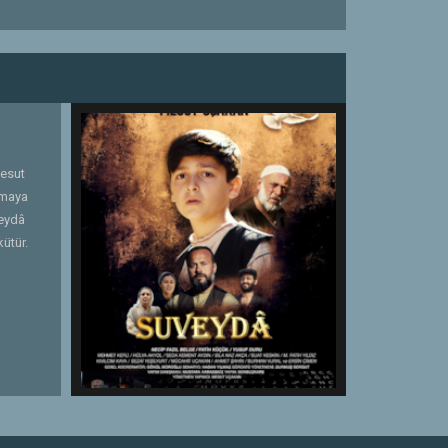
Mesut
kmaya
veydâ
kütür.