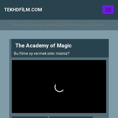
TEKHDFILM.COM
Toggl
naviga
The Academy of Magic
Bu filme oy vermek ister misiniz?