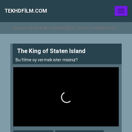
TEKHDFILM.COM
Toggl
naviga
The King of Staten Island
Bu filme oy vermek ister misiniz?