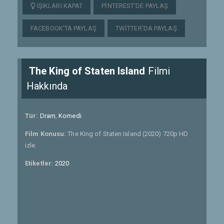
IŞIKLARI KAPAT
PINTEREST'DE PAYLAŞ
FACEBOOK'TA PAYLAŞ
TWITTER'DA PAYLAŞ
The King of Staten Island
Filmi
Hakkında
Tür:
Dram
,
Komedi
Film Konusu:
The King of Staten Island (2020) 720p HD
izle.
Etiketler:
2020