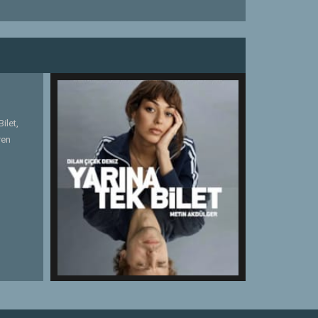
ilet,
ren