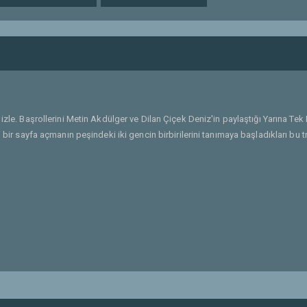
 izle. Başrollerini Metin Akdülger ve Dilan Çiçek Deniz'in paylaştığı Yarına Tek B
 bir sayfa açmanın peşindeki iki gencin birbirilerini tanımaya başladıkları bu t