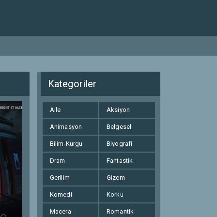
Kategoriler
Aile
Aksiyon
Animasyon
Belgesel
Bilim-Kurgu
Biyografi
Dram
Fantastik
Gerilim
Gizem
Komedi
Korku
Macera
Romantik