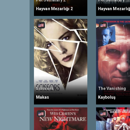
Pet Sematary 2
Pet Sematary
Hayvan Mezarlığı 2
Hayvan Mezarlığ
Scissors
The Vanishing
Makas
Kayboluş