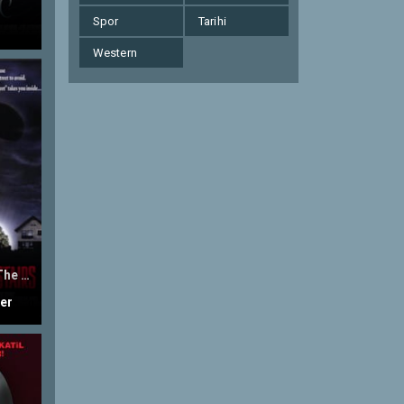
Spor
Tarihi
Western
The People Under The Stairs
ler