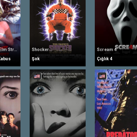
A Nightmare on Elm Street
Shocker
Scream 4
Kabus
Şok
Çığlık 4