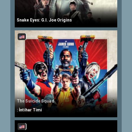
Snake Eyes: G.I. Joe Origins
The Suicide Squad
: İntihar Timi