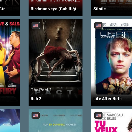
in
Birdman: Or, The Unexpected Virtue of Ignorance
Cin
Birdman veya (Cahilliğin Umulmayan Erdemi)
Silsile
The Pact 2
Ruh 2
Life After Beth