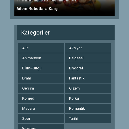
The Mitchells vs. the Machines
Ailem Robotlara Karşı
Kategoriler
Aile
Aksiyon
Animasyon
Belgesel
Bilim-Kurgu
Biyografi
Dram
Fantastik
Gerilim
Gizem
Komedi
Korku
Macera
Romantik
Spor
Tarihi
Western