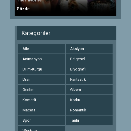
The Favorite
Gözde
Kategoriler
Aile
Aksiyon
Animasyon
Belgesel
Bilim-Kurgu
Biyografi
Dram
Fantastik
Gerilim
Gizem
Komedi
Korku
Macera
Romantik
Spor
Tarihi
Western