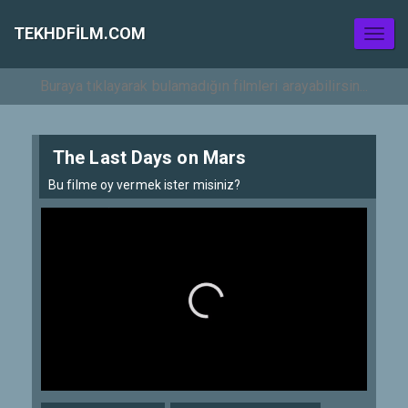
TEKHDFILM.COM
Toggl
naviga
The Last Days on Mars
Bu filme oy vermek ister misiniz?