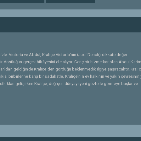
izle. Victoria ve Abdul, Kraliçe Victoria'nın (Judi Dench) dikkate değer
dostluğun gerçek hikâyesini ele alıyor. Genç bir hizmetkar olan Abdul Karim 
istan'dan geldiğinde Kraliçe'den gördüğü beklenmedik ilgiye şaşıracaktır. Krali
si birbirlerine karşı bir sadakatle, Kraliçe'nin ev halkının ve yakın çevresinin
Dostlukları gelişirken Kraliçe, değişen dünyayı yeni gözlerle görmeye başlar ve