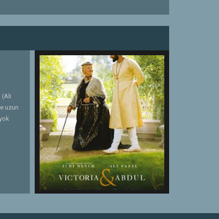
(Ali
çe uzun
 yok